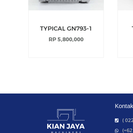
T-
TYPICAL GN793-1
RP 5,800,000
Konta
( 02
‭(+6