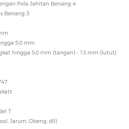
dengan Pola Jahitan Benang 4
as Benang 3
 mm
hingga 5.0 mm
kat hingga 5,0 mm (tangan) - 13 mm (lutut)
747
 Watt
del T
pool, Jarum, Obeng, dll)