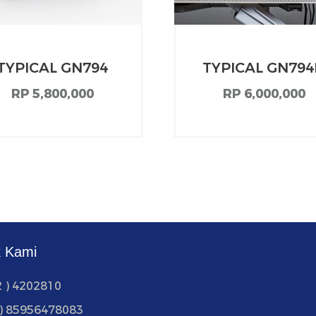
TYPICAL GN794
TYPICAL GN79
RP 5,800,000
RP 6,000,000
k Kami
2 ) 4202810
2) 85956478083