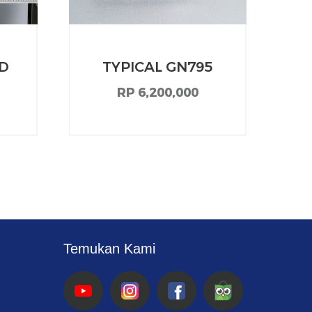
4D
TYPICAL GN795
TY
RP 6,200,000
Temukan Kami