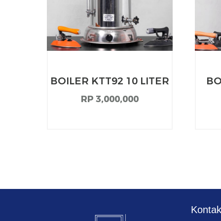
 5
BOILER KTT92 10 LITER
BO
RP 3,000,000
Konta