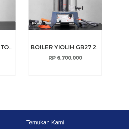
OTO
BOILER YIOLIH GB27 25
B
LITER
RP 6,700,000
Temukan Kami