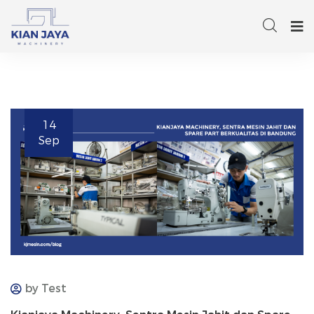
14
Sep
by Test