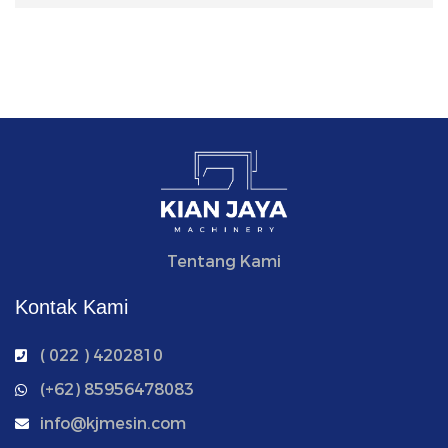
Tentang Kami
Kontak Kami
( 022 ) 4202810
‭(+62) 85956478083
info@kjmesin.com